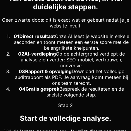
duidelijke stappen.
Geen zwarte doos: dit is exact wat er gebeurt nadat je je
website invult.
01
Direct resultaat
Onze AI leest je website in enkele
seconden en toont meteen een eerste score met de
belangrijkste knelpunten.
02
AI-verdieping
Op de achtergrond verdiept de
analyse zich verder: SEO, mobiel, vertrouwen,
conversie.
03
Rapport & opvolging
Download het volledige
auditrapport als PDF. Je aanvraag komt meteen bij
ons team terecht.
04
Gratis gesprek
Bespreek de resultaten en de
snelste volgende stap.
Stap 2
Start de volledige analyse.