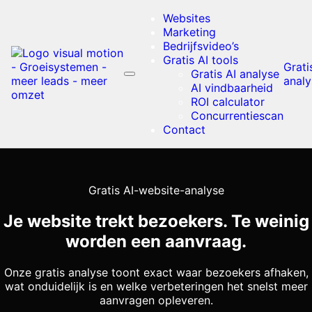
Websites
Marketing
Bedrijfsvideo’s
Gratis AI tools
Grati
Gratis AI analyse
analy
AI vindbaarheid
ROI calculator
Concurrentiescan
Contact
Gratis AI-website-analyse
Je website trekt bezoekers.
Te weinig
worden een aanvraag.
Onze gratis analyse toont exact waar bezoekers afhaken,
wat onduidelijk is en welke verbeteringen het snelst meer
aanvragen opleveren.